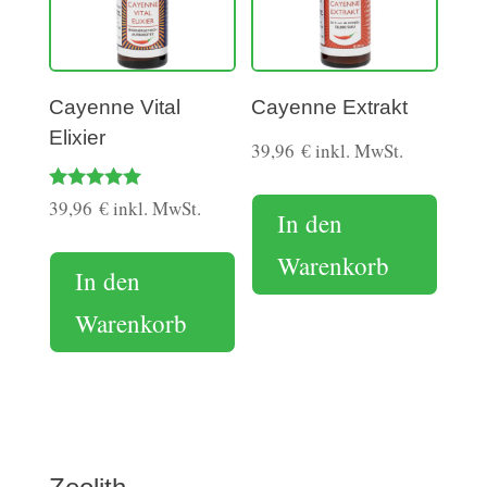
Cayenne Vital
Cayenne Extrakt
Elixier
39,96
€
inkl. MwSt.
Bewertet mit
39,96
€
inkl. MwSt.
In den
5.00
von 5
Warenkorb
In den
Warenkorb